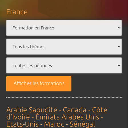
France
Afficher les formations
Arabie Saoudite - Canada - Côte
d’Ivoire - Émirats Arabes Unis -
Etats-Unis - Maroc - Sénégal