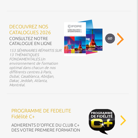
DECOUVREZ NOS
CATALOGUES 2026
CONSULTEZ NOTRE
CATALOGUE EN LIGNE
153 SÉMINAIRES RÉPARTIS SUR
13 THÉMATIQUES
FONDAMENTALES.Un
environnement de formation
optimal dans chacun de nos
différents centres à Paris,
Dubaï, Casablanca, Abidjan,
Dakar, Jeddah, Atlanta,
Montréal.
PROGRAMME DE FEDELITE
Fidélité C+
ADHERENTS D’OFFICE DU CLUB C+
DES VOTRE PREMIERE FORMATION