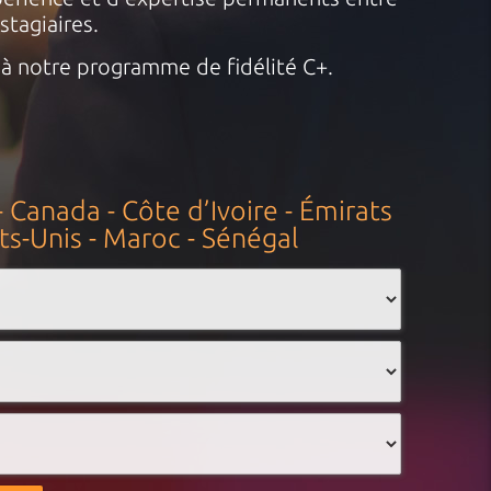
stagiaires.
 à notre programme de fidélité C+.
 Canada - Côte d’Ivoire - Émirats
ts-Unis - Maroc - Sénégal