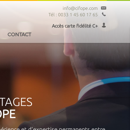
info@cifope.com
Tél : 0033 1 45 60 17 65
Accès carte fidélité C+
CONTACT
NTAGES
OPE
érience et d’expertise permanents entre