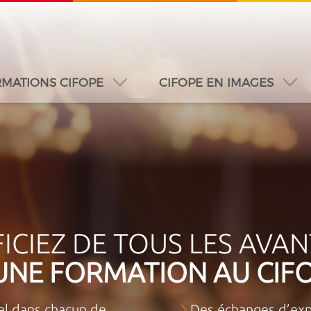
MATIONS CIFOPE
CIFOPE EN IMAGES
A
DUBAÏ
DAKAR
JEDDAH
MONTREAL
ICIEZ DE TOUS LES AVA
UNE FORMATION AU CIF
l dans chacun de
Des échanges d’exp