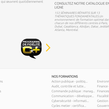
ns qui œuvrent quotidiennement
CONSULTEZ NOTRE CATALOGUE E
LIGNE
153 SÉMINAIRES RÉPARTIS SUR 13
THÉMATIQUES FONDAMENTALES.Un
environnement de formation optimal dan
chacun de nos différents centres à Paris,
Dubaï, Casablanca, Abidjan, Dakar, Jeddah
Atlanta, Montréal.
NOS FORMATIONS
ns
Action publique - politiq...
Environ
Audit, contrôle et lutte...
Finance 
s
Commande publique : manag...
Finances
Communication – développe...
Fiscalité
Cybersécurité - informati...
Gestion 
Cycles metier : certifica...
Gouverna