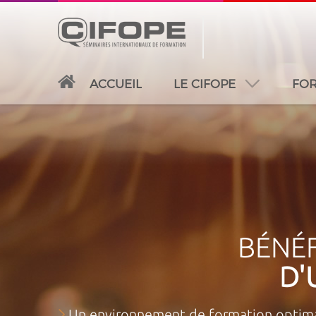
ACCUEIL
LE CIFOPE
FOR
PARIS
ABIDJAN
ATLANTA
CASABLANC
BÉNÉF
D'
Un environnement de formation optima