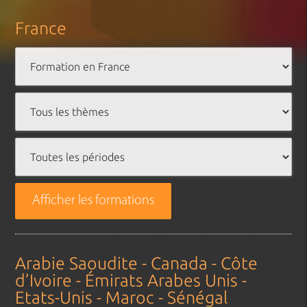
France
Afficher les formations
Arabie Saoudite - Canada - Côte
d’Ivoire - Émirats Arabes Unis -
Etats-Unis - Maroc - Sénégal