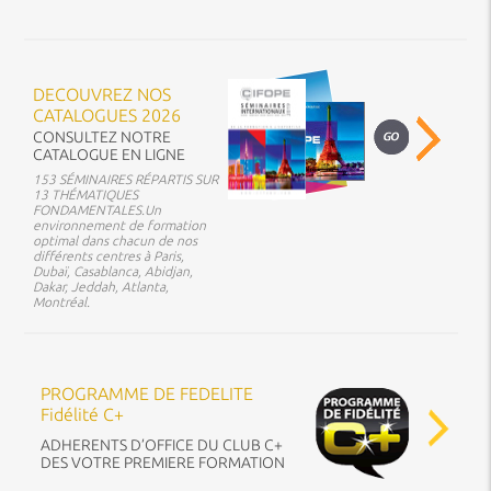
DECOUVREZ NOS
CATALOGUES 2026
CONSULTEZ NOTRE
CATALOGUE EN LIGNE
153 SÉMINAIRES RÉPARTIS SUR
13 THÉMATIQUES
FONDAMENTALES.Un
environnement de formation
optimal dans chacun de nos
différents centres à Paris,
Dubaï, Casablanca, Abidjan,
Dakar, Jeddah, Atlanta,
Montréal.
PROGRAMME DE FEDELITE
Fidélité C+
ADHERENTS D’OFFICE DU CLUB C+
DES VOTRE PREMIERE FORMATION