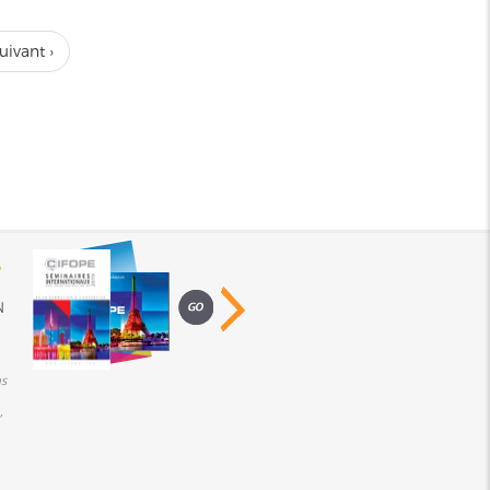
uivant ›
S
N
s
,