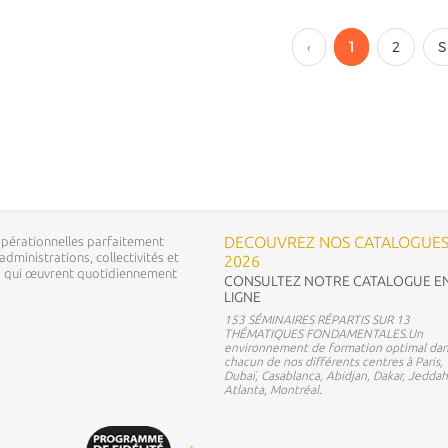
‹
1
2
S
DECOUVREZ NOS CATALOGUE
pérationnelles parfaitement
dministrations, collectivités et
2026
ns qui œuvrent quotidiennement
CONSULTEZ NOTRE CATALOGUE E
LIGNE
153 SÉMINAIRES RÉPARTIS SUR 13
THÉMATIQUES FONDAMENTALES.Un
environnement de formation optimal dan
chacun de nos différents centres à Paris,
Dubaï, Casablanca, Abidjan, Dakar, Jeddah
Atlanta, Montréal.