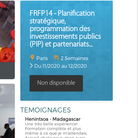
FRFP14 - Planification
stratégique,
programmation des
investissements publics
(PIP) et partenariats...
Paris
2 Semaines
Du 11/2020 au 12/2020
Non disponible
TEMOIGNAGES
Henintsoa - Madagascar
Une très belle expérience!
Formation complète et plus
même à ce que je m'attendais.
Accueil chaleureux, mais aussi