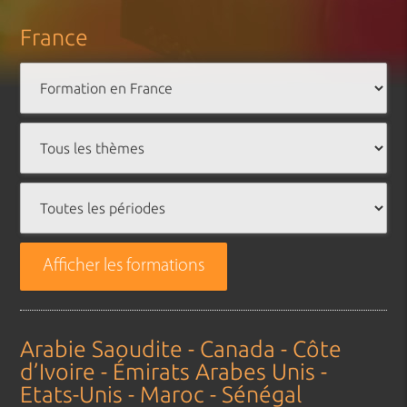
France
Afficher les formations
Arabie Saoudite - Canada - Côte
d’Ivoire - Émirats Arabes Unis -
Etats-Unis - Maroc - Sénégal