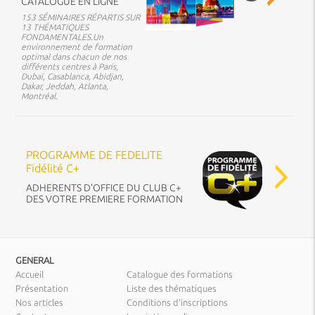
CATALOGUE EN LIGNE
153 SÉMINAIRES RÉPARTIS SUR
13 THÉMATIQUES
FONDAMENTALES.Un
environnement de formation
optimal dans chacun de nos
différents centres à Paris,
Dubaï, Casablanca, Abidjan,
Dakar, Jeddah, Atlanta,
Montréal.
PROGRAMME DE FEDELITE
Fidélité C+
ADHERENTS D’OFFICE DU CLUB C+
DES VOTRE PREMIERE FORMATION
GENERAL
Accueil
Catalogue des formations
Présentation
Liste des thématiques
Nos articles
Conditions d’inscriptions