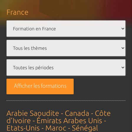
France
Afficher les formations
Arabie Saoudite - Canada - Côte
d’Ivoire - Émirats Arabes Unis -
Etats-Unis - Maroc - Sénégal