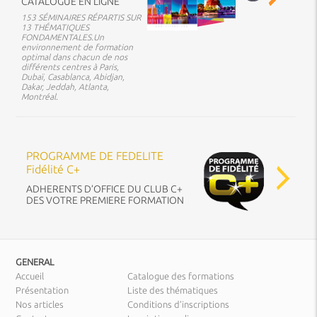
CATALOGUE EN LIGNE
153 SÉMINAIRES RÉPARTIS SUR
13 THÉMATIQUES
FONDAMENTALES.Un
environnement de formation
optimal dans chacun de nos
différents centres à Paris,
Dubaï, Casablanca, Abidjan,
Dakar, Jeddah, Atlanta,
Montréal.
PROGRAMME DE FEDELITE
Fidélité C+
ADHERENTS D’OFFICE DU CLUB C+
DES VOTRE PREMIERE FORMATION
GENERAL
Accueil
Catalogue des formations
Présentation
Liste des thématiques
Nos articles
Conditions d’inscriptions