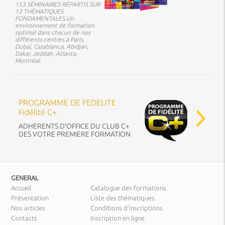
153 SÉMINAIRES RÉPARTIS SUR
13 THÉMATIQUES
FONDAMENTALES.Un
environnement de formation
optimal dans chacun de nos
différents centres à Paris,
Dubaï, Casablanca, Abidjan,
Dakar, Jeddah, Atlanta,
Montréal.
PROGRAMME DE FEDELITE
Fidélité C+
ADHERENTS D’OFFICE DU CLUB C+
DES VOTRE PREMIERE FORMATION
GENERAL
Accueil
Catalogue des formations
Présentation
Liste des thématiques
Nos articles
Conditions d’inscriptions
Contacts
Inscription en ligne