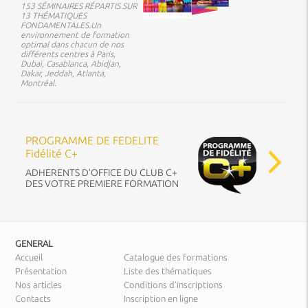
153 SÉMINAIRES RÉPARTIS SUR
13 THÉMATIQUES
FONDAMENTALES.Un
environnement de formation
optimal dans chacun de nos
différents centres à Paris,
Dubaï, Casablanca, Abidjan,
Dakar, Jeddah, Atlanta,
Montréal.
PROGRAMME DE FEDELITE
Fidélité C+
ADHERENTS D’OFFICE DU CLUB C+
DES VOTRE PREMIERE FORMATION
GENERAL
Accueil
Catalogue des formations
Présentation
Liste des thématiques
Nos articles
Conditions d’inscriptions
Contacts
Inscription en ligne