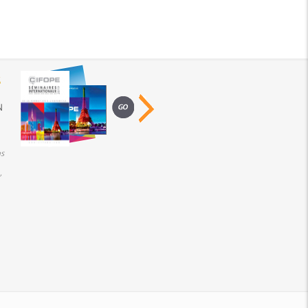
S
N
s
,