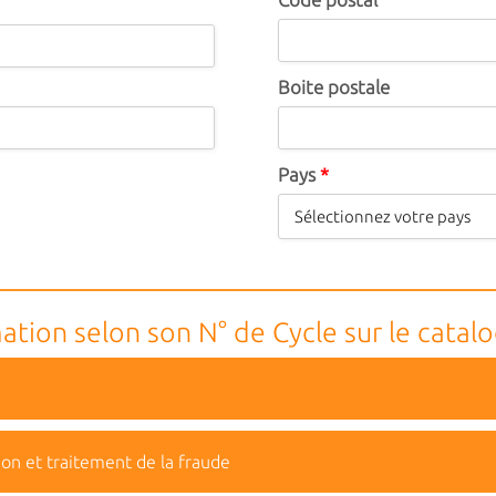
Boite postale
Pays
*
ation selon son N° de Cycle sur le catal