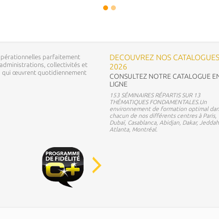
DECOUVREZ NOS CATALOGUE
pérationnelles parfaitement
dministrations, collectivités et
2026
ns qui œuvrent quotidiennement
CONSULTEZ NOTRE CATALOGUE E
LIGNE
153 SÉMINAIRES RÉPARTIS SUR 13
THÉMATIQUES FONDAMENTALES.Un
environnement de formation optimal dan
chacun de nos différents centres à Paris,
Dubaï, Casablanca, Abidjan, Dakar, Jeddah
Atlanta, Montréal.