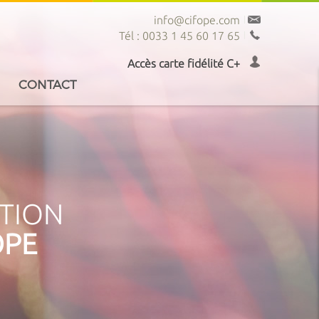
info@cifope.com
Tél : 0033 1 45 60 17 65
Accès carte fidélité C+
CONTACT
PTION
OPE