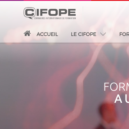
ACCUEIL
LE CIFOPE
FOR
PARIS
ABIDJAN
ATLANTA
CASABLANC
FORM
A 