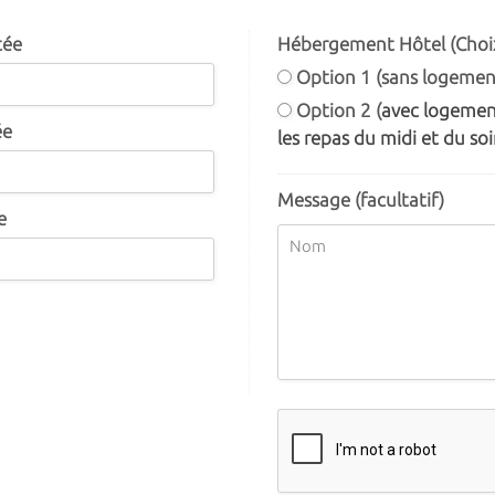
tée
Hébergement Hôtel (Choix
Option 1 (sans logemen
Option 2 (
avec logement
ée
les repas du midi et du soir
Message (facultatif)
e