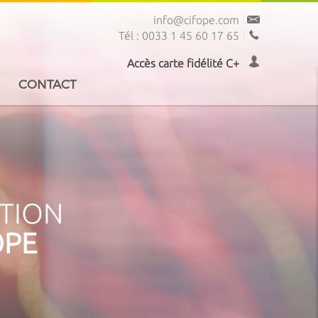
info@cifope.com
Tél : 0033 1 45 60 17 65
Accès carte fidélité C+
CONTACT
PTION
OPE