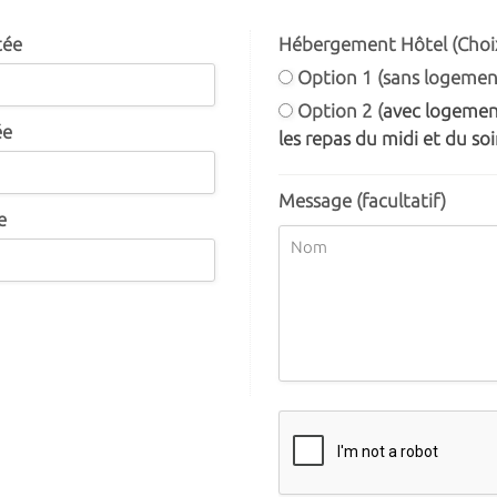
tée
Hébergement Hôtel (Choix
Option 1 (sans logemen
Option 2 (
avec logement
ée
les repas du midi et du soir
Message (facultatif)
e