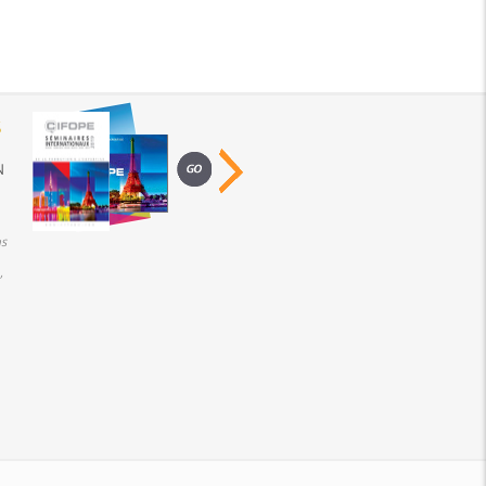
S
N
s
,