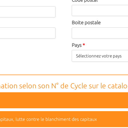
Boite postale
Pays
*
ation selon son N° de Cycle sur le catal