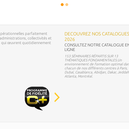
DECOUVREZ NOS CATALOGUE
pérationnelles parfaitement
dministrations, collectivités et
2026
ns qui œuvrent quotidiennement
CONSULTEZ NOTRE CATALOGUE E
LIGNE
153 SÉMINAIRES RÉPARTIS SUR 13
THÉMATIQUES FONDAMENTALES.Un
environnement de formation optimal dan
chacun de nos différents centres à Paris,
Dubaï, Casablanca, Abidjan, Dakar, Jeddah
Atlanta, Montréal.