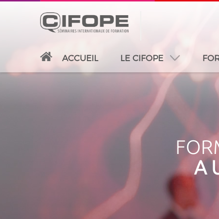
ACCUEIL
LE CIFOPE
FOR
PARIS
ABIDJAN
ATLANTA
CASABLANC
FORM
A 