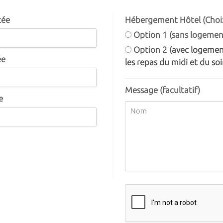
tée
Hébergement Hôtel (Choix
Option 1 (sans logemen
Option 2 (
avec logement
ée
les repas du midi et du soir
Message (facultatif)
e