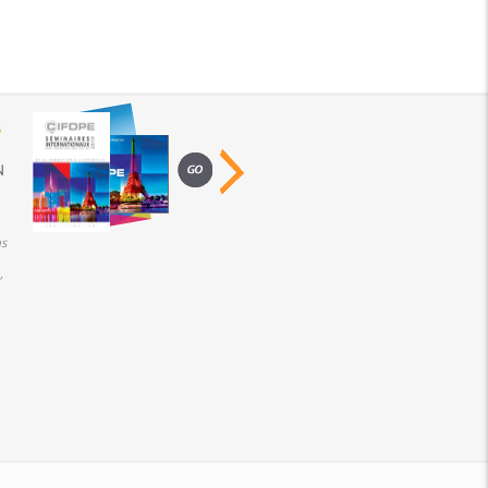
S
N
s
,