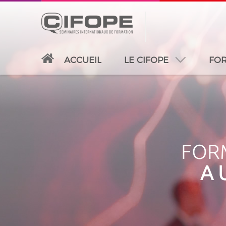
ACCUEIL
LE CIFOPE
FOR
PARIS
ABIDJAN
ATLANTA
CASABLANC
FORM
A 