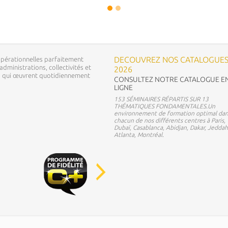
DECOUVREZ NOS CATALOGUE
pérationnelles parfaitement
dministrations, collectivités et
2026
ns qui œuvrent quotidiennement
CONSULTEZ NOTRE CATALOGUE E
LIGNE
153 SÉMINAIRES RÉPARTIS SUR 13
THÉMATIQUES FONDAMENTALES.Un
environnement de formation optimal dan
chacun de nos différents centres à Paris,
Dubaï, Casablanca, Abidjan, Dakar, Jeddah
Atlanta, Montréal.