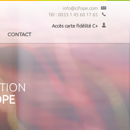
info@cifope.com
Tél : 0033 1 45 60 17 65
Accès carte fidélité C+
CONTACT
PTION
OPE