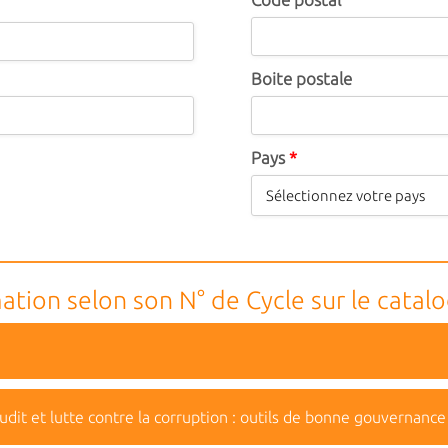
Boite postale
Pays
*
ation selon son N° de Cycle sur le catal