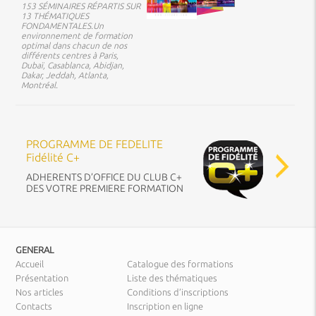
153 SÉMINAIRES RÉPARTIS SUR
13 THÉMATIQUES
FONDAMENTALES.Un
environnement de formation
optimal dans chacun de nos
différents centres à Paris,
Dubaï, Casablanca, Abidjan,
Dakar, Jeddah, Atlanta,
Montréal.
PROGRAMME DE FEDELITE
Fidélité C+
ADHERENTS D’OFFICE DU CLUB C+
DES VOTRE PREMIERE FORMATION
GENERAL
Accueil
Catalogue des formations
Présentation
Liste des thématiques
Nos articles
Conditions d’inscriptions
Contacts
Inscription en ligne