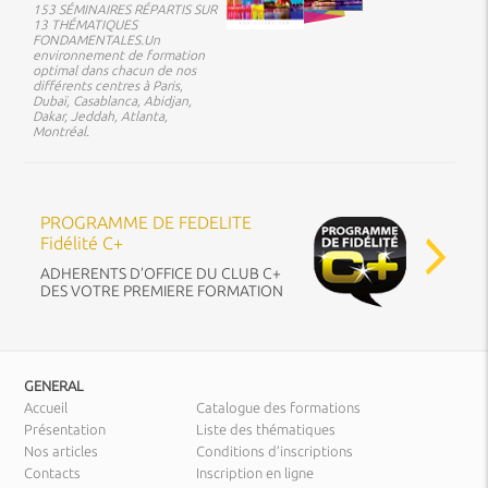
153 SÉMINAIRES RÉPARTIS SUR
13 THÉMATIQUES
FONDAMENTALES.Un
environnement de formation
optimal dans chacun de nos
différents centres à Paris,
Dubaï, Casablanca, Abidjan,
Dakar, Jeddah, Atlanta,
Montréal.
PROGRAMME DE FEDELITE
Fidélité C+
ADHERENTS D’OFFICE DU CLUB C+
DES VOTRE PREMIERE FORMATION
GENERAL
Accueil
Catalogue des formations
Présentation
Liste des thématiques
Nos articles
Conditions d’inscriptions
Contacts
Inscription en ligne