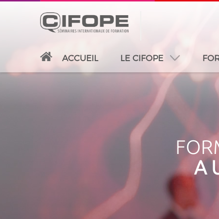
ACCUEIL
LE CIFOPE
FOR
PARIS
ABIDJAN
ATLANTA
CASABLANC
FORM
A 