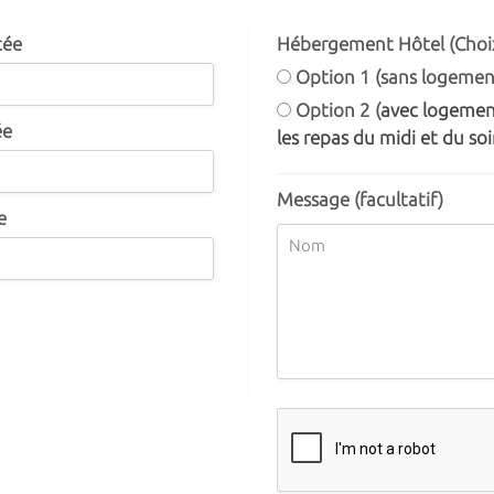
tée
Hébergement Hôtel (Choix
Option 1 (sans logemen
Option 2 (
avec logement
ée
les repas du midi et du soir
Message (facultatif)
e