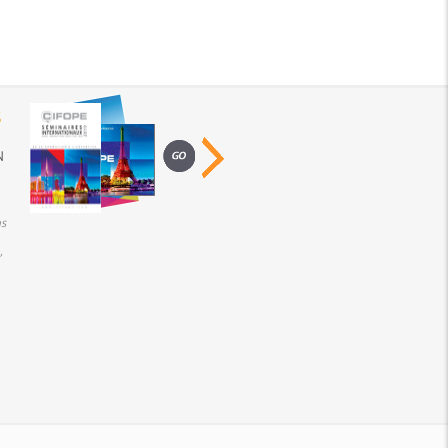
S
N
s
,