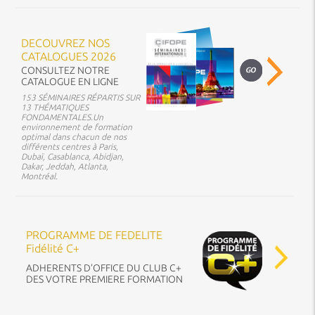
DECOUVREZ NOS
CATALOGUES 2026
CONSULTEZ NOTRE
CATALOGUE EN LIGNE
153 SÉMINAIRES RÉPARTIS SUR
13 THÉMATIQUES
FONDAMENTALES.Un
environnement de formation
optimal dans chacun de nos
différents centres à Paris,
Dubaï, Casablanca, Abidjan,
Dakar, Jeddah, Atlanta,
Montréal.
PROGRAMME DE FEDELITE
Fidélité C+
ADHERENTS D’OFFICE DU CLUB C+
DES VOTRE PREMIERE FORMATION