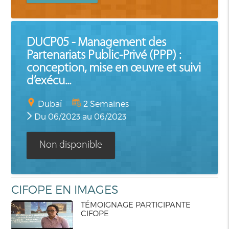
DUCP05 - Management des
Partenariats Public-Privé (PPP) :
conception, mise en œuvre et suivi
d’exécu...
Dubaï
2 Semaines
Du 06/2023 au 06/2023
Non disponible
CIFOPE EN IMAGES
TÉMOIGNAGE PARTICIPANTE
CIFOPE