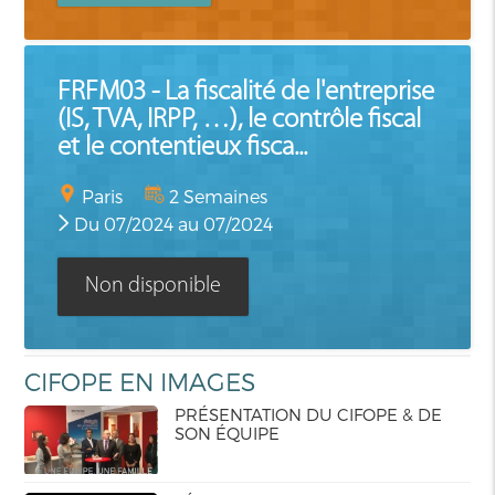
FRFM03 - La fiscalité de l'entreprise
(IS, TVA, IRPP, …), le contrôle fiscal
et le contentieux fisca...
Paris
2 Semaines
Du 07/2024 au 07/2024
Non disponible
CIFOPE EN IMAGES
PRÉSENTATION DU CIFOPE & DE
SON ÉQUIPE