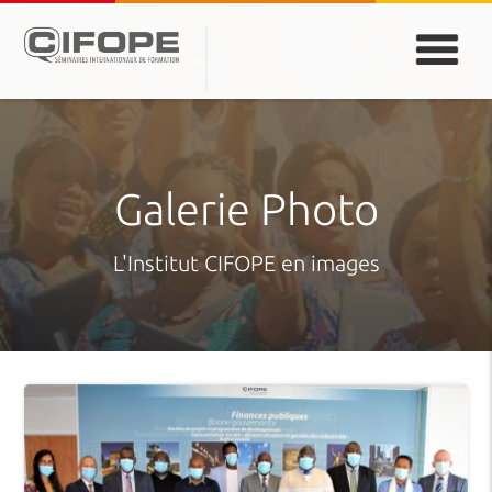
PARIS
ABIDJAN
ATLANTA
CASABLANCA
DUBAÏ
DAKAR
JEDDAH
MONTREAL
Galerie Photo
L'Institut CIFOPE en images