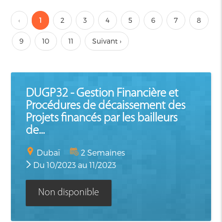
‹
1
2
3
4
5
6
7
8
9
10
11
Suivant ›
DUGP32 - Gestion Financière et
Procédures de décaissement des
Projets financés par les bailleurs
de...
Dubaï
2 Semaines
Du 10/2023 au 11/2023
Non disponible