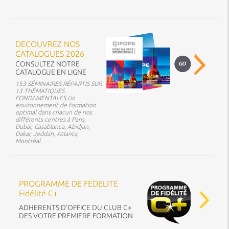
DECOUVREZ NOS
CATALOGUES 2026
CONSULTEZ NOTRE
CATALOGUE EN LIGNE
153 SÉMINAIRES RÉPARTIS SUR
13 THÉMATIQUES
FONDAMENTALES.Un
environnement de formation
optimal dans chacun de nos
différents centres à Paris,
Dubaï, Casablanca, Abidjan,
Dakar, Jeddah, Atlanta,
Montréal.
PROGRAMME DE FEDELITE
Fidélité C+
ADHERENTS D’OFFICE DU CLUB C+
DES VOTRE PREMIERE FORMATION