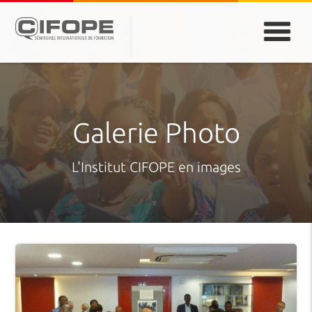
PARIS
ABIDJAN
ATLANTA
CASABLANCA
DUBAÏ
DAKAR
JEDDAH
MONTREAL
Galerie Photo
L'Institut CIFOPE en images