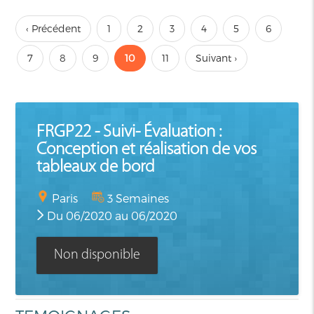
‹ Précédent
1
2
3
4
5
6
7
8
9
10
11
Suivant ›
FRGP22 - Suivi- Évaluation :
Conception et réalisation de vos
tableaux de bord
Paris
3 Semaines
Du 06/2020 au 06/2020
Non disponible