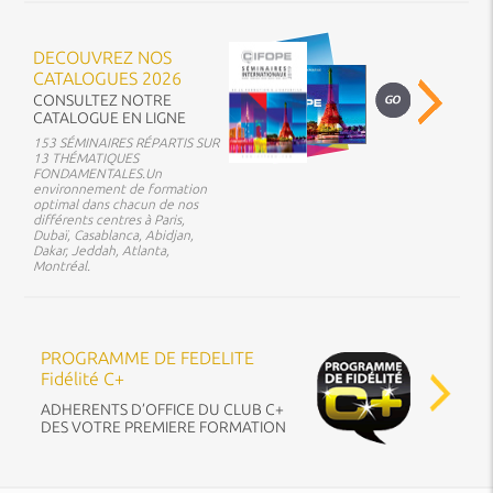
DECOUVREZ NOS
CATALOGUES 2026
CONSULTEZ NOTRE
CATALOGUE EN LIGNE
153 SÉMINAIRES RÉPARTIS SUR
13 THÉMATIQUES
FONDAMENTALES.Un
environnement de formation
optimal dans chacun de nos
différents centres à Paris,
Dubaï, Casablanca, Abidjan,
Dakar, Jeddah, Atlanta,
Montréal.
PROGRAMME DE FEDELITE
Fidélité C+
ADHERENTS D’OFFICE DU CLUB C+
DES VOTRE PREMIERE FORMATION