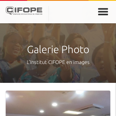
PARIS
ABIDJAN
ATLANTA
CASABLANCA
DUBAÏ
DAKAR
JEDDAH
MONTREAL
Galerie Photo
L'Institut CIFOPE en images