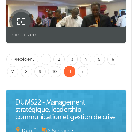
CIFOPE 2017
‹ Précédent
1
2
3
4
5
6
7
8
9
10
11
›
DUMS22 - Management
stratégique, leadership,
communication et gestion de crise
Dubaï
2 Semaines