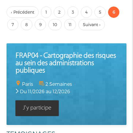
‹ Précédent
1
2
3
4
5
6
7
8
9
10
11
Suivant ›
FRAP04 - Cartographie des risques
au sein des administrations
publiques
Paris
2 Semaines
Du 11/2026 au 12/2026
J'y participe