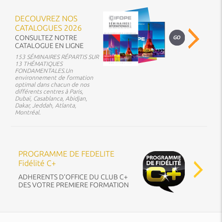
DECOUVREZ NOS
CATALOGUES 2026
CONSULTEZ NOTRE
CATALOGUE EN LIGNE
153 SÉMINAIRES RÉPARTIS SUR
13 THÉMATIQUES
FONDAMENTALES.Un
environnement de formation
optimal dans chacun de nos
différents centres à Paris,
Dubaï, Casablanca, Abidjan,
Dakar, Jeddah, Atlanta,
Montréal.
PROGRAMME DE FEDELITE
Fidélité C+
ADHERENTS D’OFFICE DU CLUB C+
DES VOTRE PREMIERE FORMATION