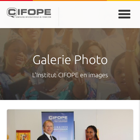
PARIS
ABIDJAN
ATLANTA
CASABLANCA
DUBAÏ
DAKAR
JEDDAH
MONTREAL
Galerie Photo
L'Institut CIFOPE en images